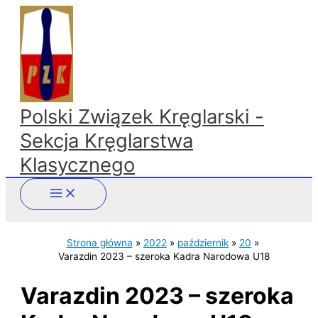
Przejdź
do
treści
Polski Związek Kręglarski -
Sekcja Kręglarstwa
Klasycznego
Strona główna
2022
październik
20
Varazdin 2023 – szeroka Kadra Narodowa U18
Varazdin 2023 – szeroka